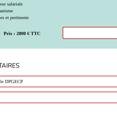
sse salariale
ganisme
es et pertinents
Prix : 2800 € TTC
AIRES
ec le DPGECP